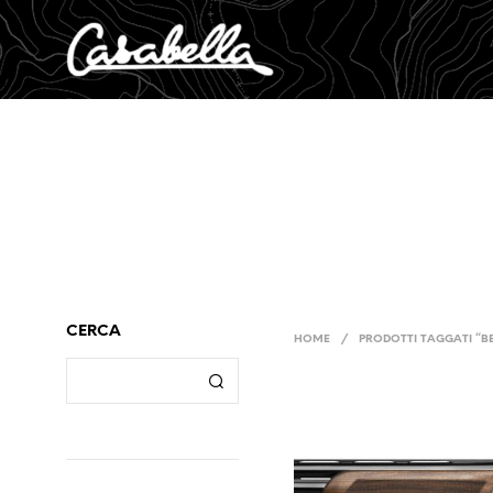
CERCA
HOME
/
PRODOTTI TAGGATI “B