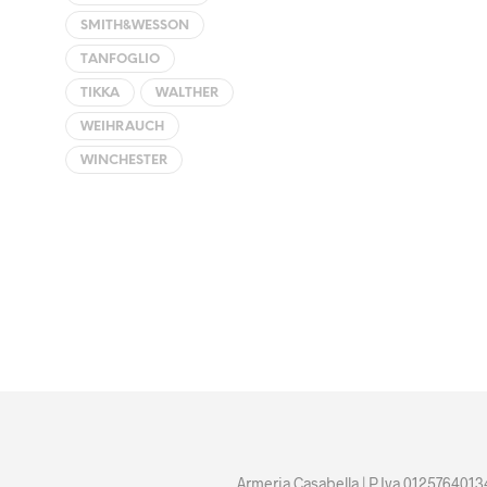
SMITH&WESSON
TANFOGLIO
TIKKA
WALTHER
WEIHRAUCH
WINCHESTER
Armeria Casabella | P.Iva 0125764013