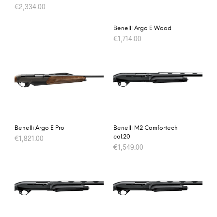
€
2,334.00
Benelli Argo E Wood
€
1,714.00
Benelli Argo E Pro
Benelli M2 Comfortech
cal.20
€
1,821.00
€
1,549.00