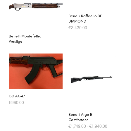
Benelli Raffaello BE
DIAMOND
€
2,430.00
Benelli Montefeltro
Prestige
ISD AK-47
€
960.00
Benelli Argo E
Comfortech
€
1,749.00
–
€
1,940.00