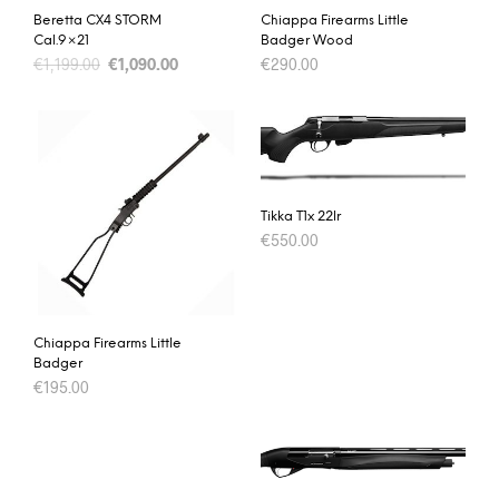
Beretta CX4 STORM
Chiappa Firearms Little
Cal.9×21
Badger Wood
€
1,199.00
€
1,090.00
€
290.00
Tikka T1x 22lr
€
550.00
Chiappa Firearms Little
Badger
€
195.00