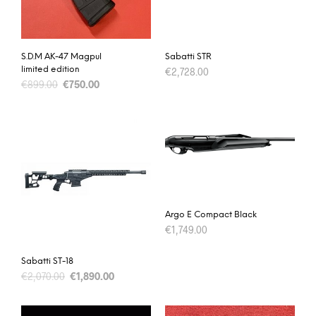
S.D.M AK-47 Magpul
Sabatti STR
limited edition
€
2,728.00
€
899.00
€
750.00
Argo E Compact Black
€
1,749.00
Sabatti ST-18
€
2,070.00
€
1,890.00