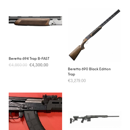
Beretta 694 Trap B-FAST
€
4,860.00
€
4,300.00
Beretta 690 Black Edition
Trap
€
3,279.00