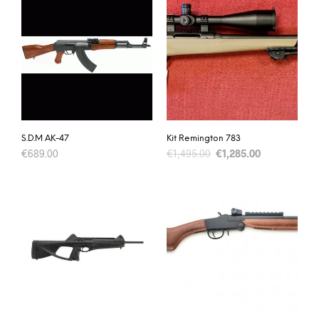
S.D.M AK-47
Kit Remington 783
€
689.00
€
1,495.00
€
1,285.00