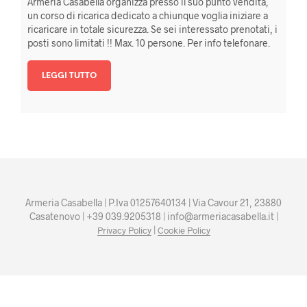
Armeria Casabella organizza presso il suo punto vendita,
un corso di ricarica dedicato a chiunque voglia iniziare a
ricaricare in totale sicurezza. Se sei interessato prenotati, i
posti sono limitati !! Max. 10 persone. Per info telefonare.
LEGGI TUTTO
Armeria Casabella | P.Iva 01257640134 | Via Cavour 21, 23880
Casatenovo | +39 039.9205318 | info@armeriacasabella.it |
|
Privacy Policy
Cookie Policy