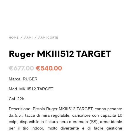
HOME
/
ARMI
/
ARMI CORTE
Ruger MKIII512 TARGET
€
677.00
€
540.00
Marca: RUGER
Mod. MKIII512 TARGET
Cal. 22lr
Descrizione: Pistola Ruger MKIII512 TARGET, canna pesante
da 5,5”, tacca di mira regolabile, caricatore con capacità 10
colpi, disponibile in finitura nera o cromata (SS), arma ideale
per il tiro indoor, molto divertente e di facile gestione